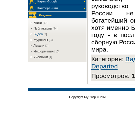
Карты Google
руководств
Конференции
России не
Разделы
богатейший о
Книги
[47]
хотя именно 
Публикации
[74]
году - в пос
Видео
[3]
Журналы
сборную Росси
[23]
Лекции
[7]
мира.
Информация
[15]
Учебники
Категория
:
Ви
[1]
Departed
Просмотров
:
1
Copyright MyCorp © 2026