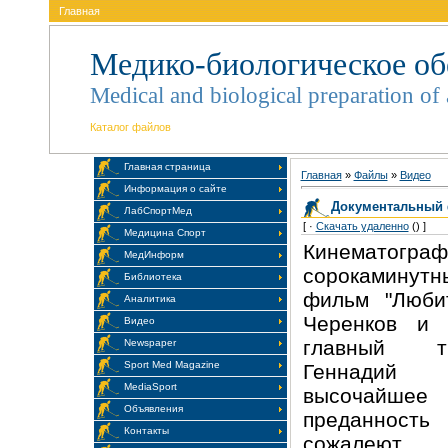
Главная
Медико-биологическое об
Medical and biological preparation of 
Каталог файлов
Главная страница
Главная
»
Файлы
»
Видео
Информация о сайте
Документальный ф
ЛабСпортМед
[ ·
Скачать удаленно
() ]
Медицина Спорт
Кинемато
МедИнформ
сорокаминут
Библиотека
фильм "Люби
Аналитика
Черенков и 
Видео
главный тр
Newspaper
Sport Med Magazine
Геннадий 
MediaSport
высочайш
Объявления
преданность
Контакты
сожалеют,