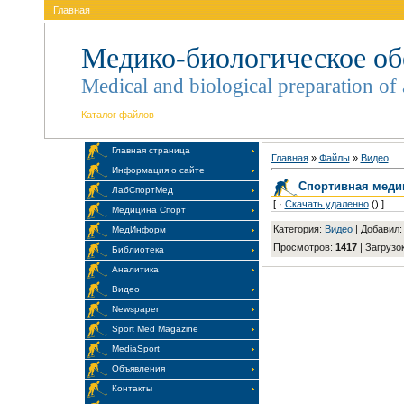
Главная
Медико-биологическое об
Medical and biological preparation of 
Каталог файлов
Главная страница
Главная
»
Файлы
»
Видео
Информация о сайте
Спортивная меди
ЛабСпортМед
[ ·
Скачать удаленно
() ]
Медицина Спорт
Категория
:
Видео
|
Добавил
МедИнформ
Просмотров
:
1417
|
Загрузо
Библиотека
Аналитика
Видео
Newspaper
Sport Med Magazine
MediaSport
Объявления
Контакты